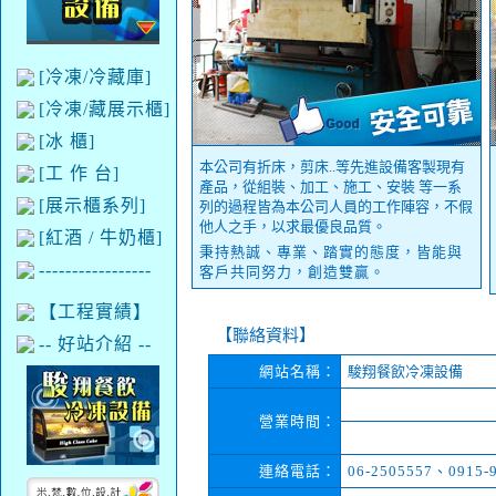
[冷凍/冷藏庫]
[冷凍/藏展示櫃]
[冰 櫃]
本公司有折床，剪床..等先進設備客製現有
[工 作 台]
產品，從組裝、加工、施工、安裝 等一系
[展示櫃系列]
列的過程皆為本公司人員的工作陣容，不假
他人之手，以求最優良品質。
[紅酒 / 牛奶櫃]
秉持熱誠、專業、踏實的態度，皆能與
-----------------
客戶共同努力，創造雙贏。
【工程實績】
【聯絡資料】
-- 好站介紹 --
網站名稱：
駿翔餐飲冷凍設備
營業時間：
連絡電話：
06-2505557、0915-9