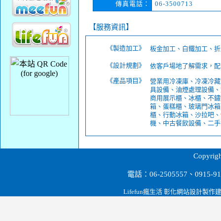
傳真電話：
06-3500713
【服務資訊】
《製造加工》
板金加工、白鐵加工、折
《設計規劃》
依客戶場地了解需求，配
《產品項目》
營業用冷凍庫、冷凍冷藏
具設備、油煙處理設備、
商用展示櫃、冰櫃、不鏽
箱、蛋糕櫃、玻璃門冰箱
櫃、行動冰箱、沙拉吧、
機、中古餐飲設備、二手
台南餐飲設備,營業用冰箱餐飲冷凍設備.冷凍冷藏.電力油炸機.瓦斯油炸機.工作台.展示櫃.蛋糕櫃.料理櫃.紅酒櫃.海產櫥.廚房爐具.削冰機.果汁機.攪拌機
Copyr
電話：06-2505557、0915
Lifefun瘋生活 彰化網站設計製