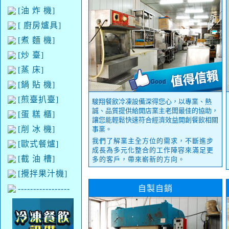
[油 炸 機]
[ 廚房爐具]
[煮 麵 機]
[炒 臺]
[蒸 床]
[鍋 貼 機]
[煎臺扒臺]
駿翔餐飲冷凍設備深得您心，以專業、熱
誠、品質提供給開店業主老闆最佳的協助，
[蛋 糕 櫃]
讓您能輕鬆快速符合經濟效益開創餐飲相關
[削 冰 機]
事業。
我們了解業主全方位的需求，不斷進步
[歐式餐爐]
成長為多元化整合的工作陣容來滿足更
[截 油 槽]
多的客戶，帶來嶄新的方向。
[攪拌果汁機]
-----------------
自製自銷