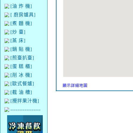
[油 炸 機]
[ 廚房爐具]
[煮 麵 機]
[炒 臺]
[蒸 床]
[鍋 貼 機]
[煎臺扒臺]
[蛋 糕 櫃]
[削 冰 機]
[歐式餐爐]
顯示詳細地圖
[截 油 槽]
[攪拌果汁機]
-----------------