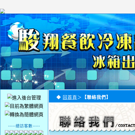
◆
回首頁
＞
【聯絡我們】
-----總訪客數-----