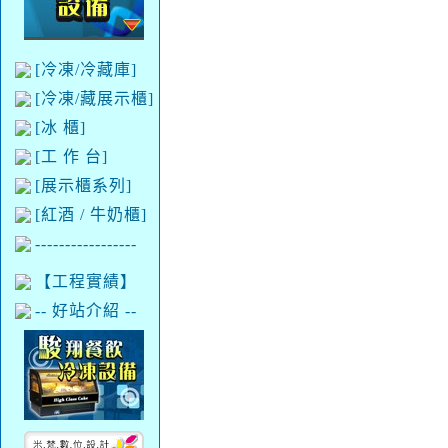
[冷凍/冷藏庫]
[冷凍/藏展示櫃]
[冰 櫃]
[工 作 台]
[展示櫃系列]
[紅酒 / 牛奶櫃]
-----------------
【工程實績】
-- 好站介紹 --