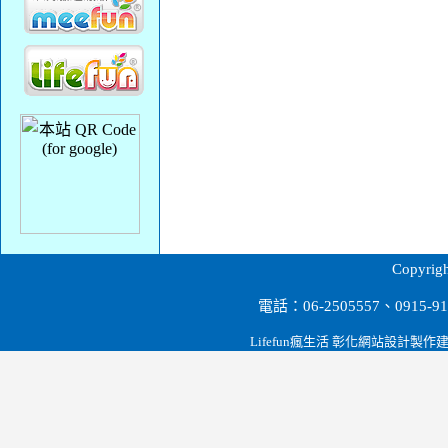
台南餐飲設備,營業用冰箱餐飲冷凍設備.冷凍冷藏.電力油炸機.瓦斯油炸機.工作台.展示櫃.蛋糕櫃.料理櫃.紅酒櫃.海產櫥.廚房爐具.削冰機.果汁機.攪拌機
Copyr
電話：06-2505557、0915
Lifefun瘋生活 彰化網站設計製