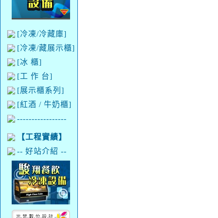
[冷凍/冷藏庫]
[冷凍/藏展示櫃]
[冰 櫃]
[工 作 台]
[展示櫃系列]
[紅酒 / 牛奶櫃]
-----------------
【工程實績】
-- 好站介紹 --