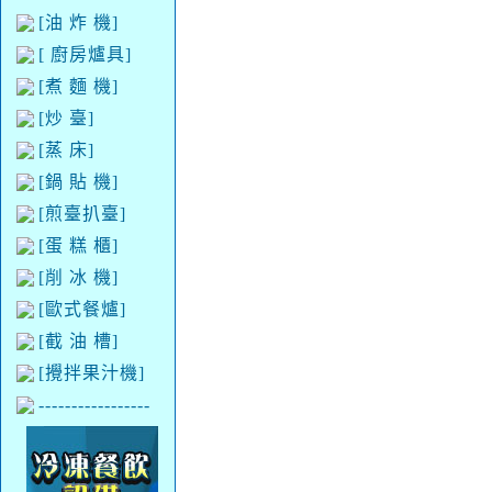
[油 炸 機]
[ 廚房爐具]
[煮 麵 機]
[炒 臺]
[蒸 床]
[鍋 貼 機]
[煎臺扒臺]
[蛋 糕 櫃]
[削 冰 機]
[歐式餐爐]
[截 油 槽]
[攪拌果汁機]
-----------------