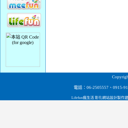
台南餐飲設備,營業用冰箱餐飲冷凍設備.冷凍冷藏.電力油炸機.瓦斯油炸機.工作台.展示櫃.蛋糕櫃.料理櫃.紅酒櫃.海產櫥.廚房爐具.削冰機.果汁機.攪拌機
Copyr
電話：06-2505557、0915
Lifefun瘋生活 彰化網站設計製