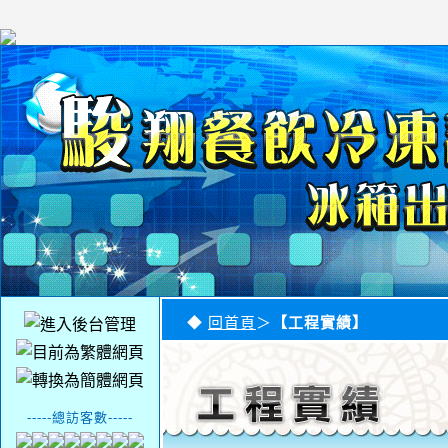
◆
回首頁
＞
【工程實績】
-----總訪客數-----