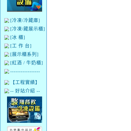
[冷凍/冷藏庫]
[冷凍/藏展示櫃]
[冰 櫃]
[工 作 台]
[展示櫃系列]
[紅酒 / 牛奶櫃]
-----------------
【工程實績】
-- 好站介紹 --