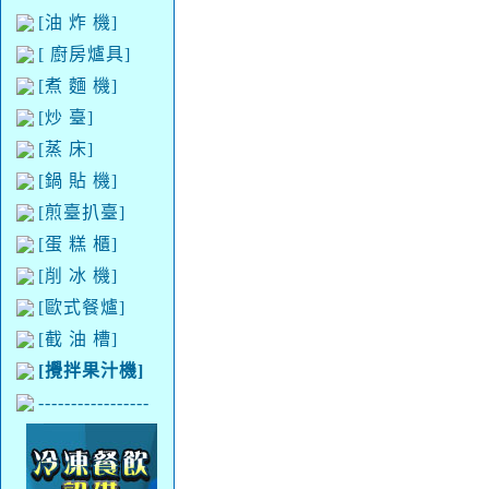
[油 炸 機]
[ 廚房爐具]
[煮 麵 機]
[炒 臺]
[蒸 床]
[鍋 貼 機]
[煎臺扒臺]
[蛋 糕 櫃]
[削 冰 機]
[歐式餐爐]
[截 油 槽]
[攪拌果汁機]
-----------------