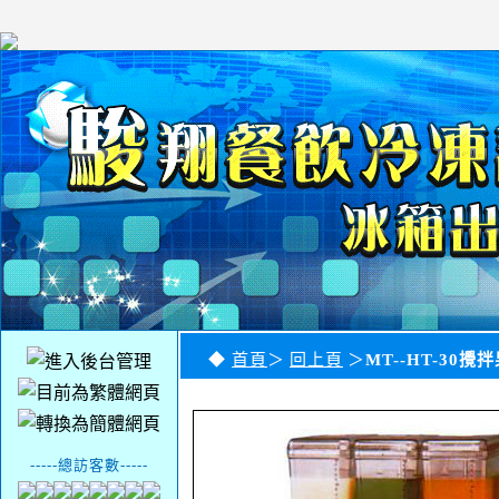
◆
首頁
＞
回上頁
＞
MT--HT-30攪
-----總訪客數-----