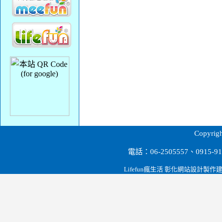
台南餐飲設備,營業用冰箱餐飲冷凍設備.冷凍冷藏.電力油炸機.瓦斯油炸機.工作台.展示櫃.蛋糕櫃.料理櫃.紅酒櫃.海產櫥.廚房爐具.削冰機.果汁機.攪拌機
Copyr
電話：06-2505557、0915
Lifefun瘋生活 彰化網站設計製